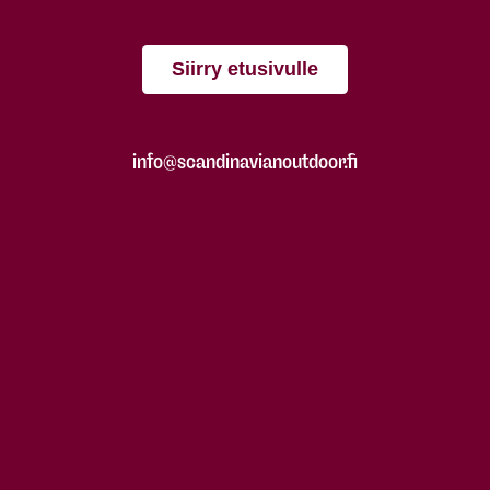
Siirry etusivulle
info@scandinavianoutdoor.fi