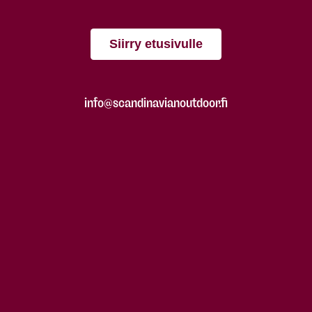
Siirry etusivulle
info@scandinavianoutdoor.fi