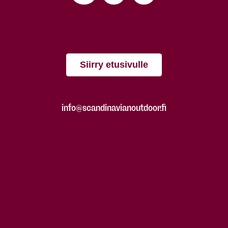
Siirry etusivulle
info@scandinavianoutdoor.fi