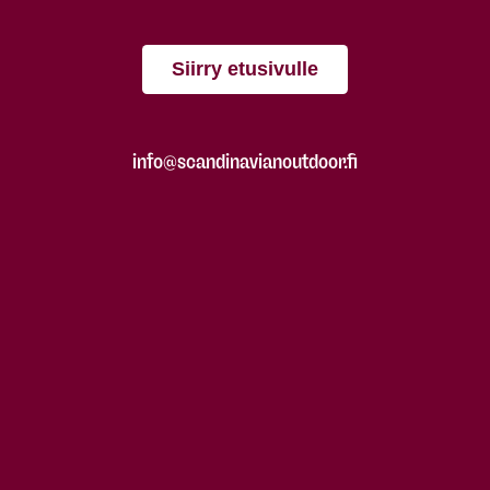
Siirry etusivulle
info@scandinavianoutdoor.fi