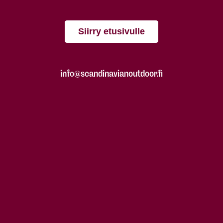
Siirry etusivulle
info@scandinavianoutdoor.fi