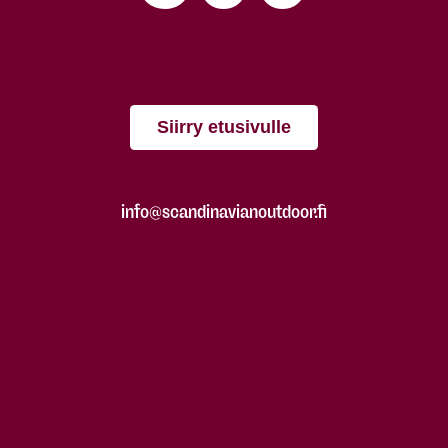
Siirry etusivulle
info@scandinavianoutdoor.fi