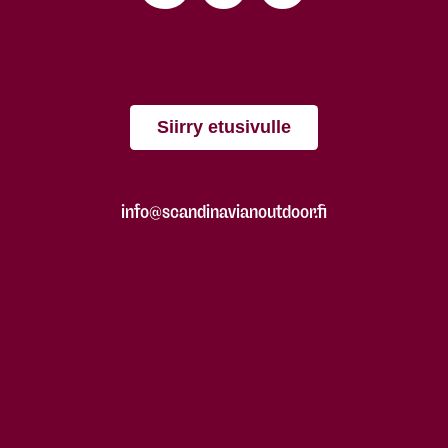
Siirry etusivulle
info@scandinavianoutdoor.fi