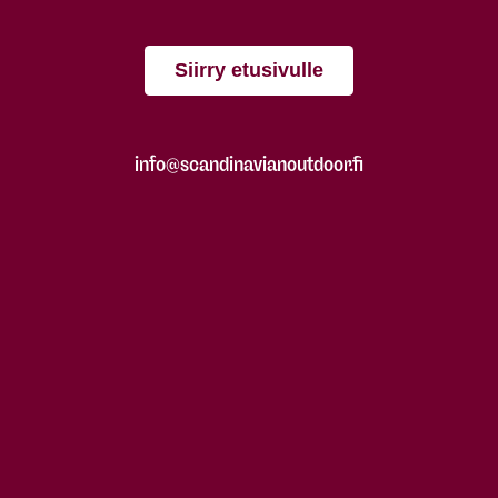
Siirry etusivulle
info@scandinavianoutdoor.fi