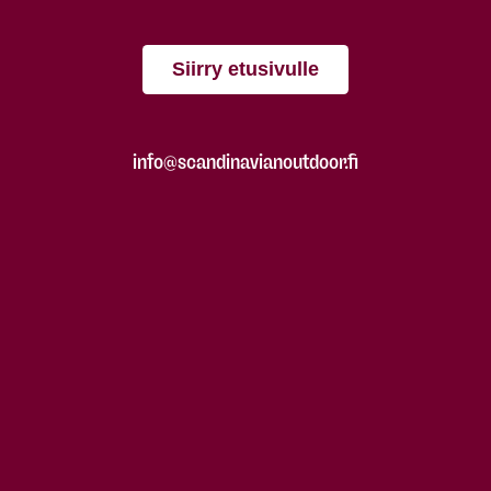
Siirry etusivulle
info@scandinavianoutdoor.fi