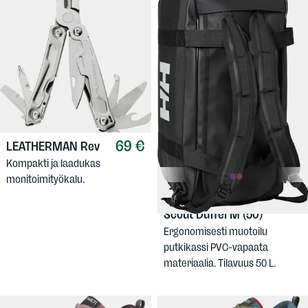
69 €
LEATHERMAN
Rev
Kompakti ja laadukas
monitoimityökalu.
79,90 €
HELLY HANSEN
Scout Duffel M (50)
Ergonomisesti muotoilu
putkikassi PVC-vapaata
materiaalia. Tilavuus 50 L.