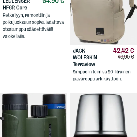
64,90 €
LEDLENSER
HF6R Core
Retkeilyyn, remonttiin ja
polkujuoksuun sopiva ladattava
otsalamppu säädettävällä
valokeilalla.
42,42 €
JACK
Vertailuh
49,90 €
WOLFSKIN
Terraview
Simppelin toimiva 20-litrainen
päiväreppu arkikäyttöön.