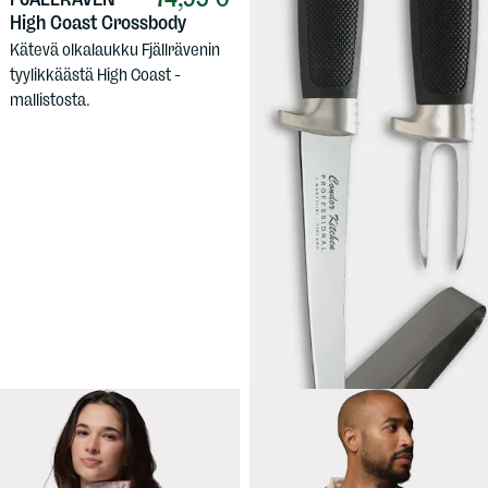
High Coast Crossbody
Kätevä olkalaukku Fjällrävenin
tyylikkäästä High Coast -
mallistosta.
79,90 €
MARTTIINI
Kalasetti 7 CKP
Fileerausveitsi ja kalapiikki
puukkomaisilla kahvoilla, ja
tukevat ruotopihdit samassa
paketissa.