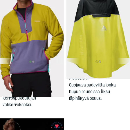
44,90 €
69,90 €
COLUMBIA
VAUDE
Covero
Men's Sequoia Grove Half
Poncho II
Zip Fleece
Suojaava sadeviitta jonka
Miesten fleece oloasuksi ja
hupun reunoissa fiksu
kerrospukeutujan
läpinäkyvä osuus.
välikerrokseksi.