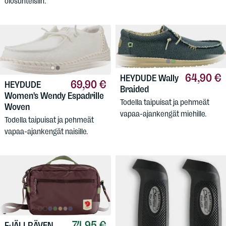
olosuhteisiin.
64,90 €
HEYDUDE
Wally
69,90 €
HEYDUDE
Braided
Women's Wendy Espadrille
Todella taipuisat ja pehmeät
Woven
vapaa-ajankengät miehille.
Todella taipuisat ja pehmeät
vapaa-ajankengät naisille.
74,95 €
FJÄLLRÄVEN