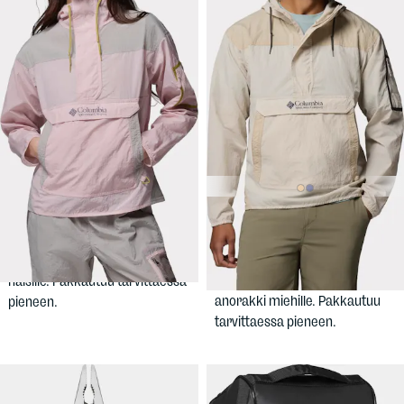
70 €
49,90 €
COLUMBIA
Women's
COLUMBIA
Challenger II Windbreaker
Challenger Windbreaker
Anorak
Kevyt, tuulelta suojaava takki
Kevyt, tuulelta suojaava
naisille. Pakkautuu tarvittaessa
anorakki miehille. Pakkautuu
pieneen.
tarvittaessa pieneen.