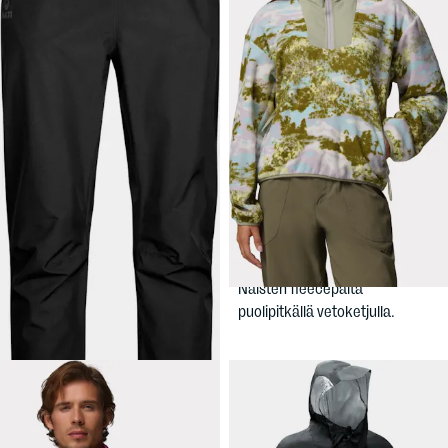
69,90 €
44,90 €
HALTI
Men's
COLUMBIA
Forter Dx Pant
Women's Sequoia Grove
Print Half Zip Fleece
Halti-housut miehille:
Naisten fleecepaita
tuulenpitävä, sadekuuroilta
puolipitkällä vetoketjulla.
suojaava valinta.