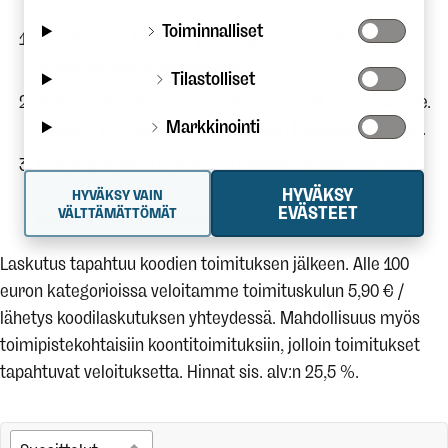
Toiminnalliset
Toimitamme linkin lahjakauppaan ja halutun määrän
lunastuskoodeja sähköisesti.
Tilastolliset
Tehtäväksenne jää jakaa linkki ja koodit lahjan saajille.
Markkinointi
Koodien voimassaoloaika sovitaan tapauskohtaisesti.
Kun lahjan saanut henkilö lunastaa tuotteen koodilla,
hän saa tilauksen suoraan kotiosoitetta lähimpänä
HYVÄKSY
HYVÄKSY VAIN
EVÄSTEET
VÄLTTÄMÄTTÖMÄT
olevaan noutopisteeseen.
Laskutus tapahtuu koodien toimituksen jälkeen. Alle 100
euron kategorioissa veloitamme toimituskulun 5,90 € /
lähetys koodilaskutuksen yhteydessä. Mahdollisuus myös
toimipistekohtaisiin koontitoimituksiin, jolloin toimitukset
tapahtuvat veloituksetta. Hinnat sis. alv:n 25,5 %.