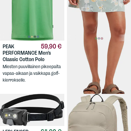
59,90 €
PEAK
54,90 €
SHERPA
PERFORMANCE
Men's
Women's Neha Skort
Classic Cotton Polo
Mukava naisten shortsihame
Miesten puuvillainen pikeepaita
kesän rientoihin.
vapaa-aikaan ja vaikkapa golf-
kierrokselle.