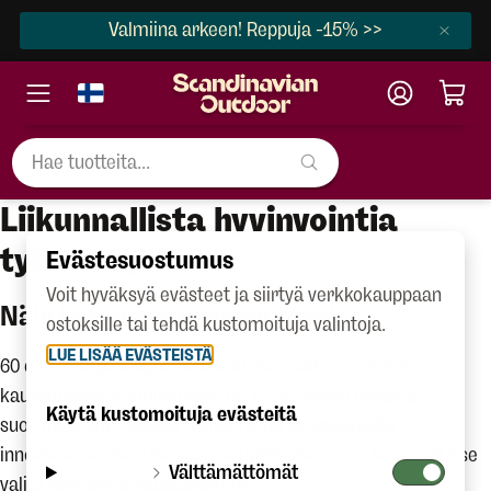
Valmiina arkeen! Reppuja -15% >>
Liikunnallista hyvinvointia
työntekijöille!
Evästesuostumus
Voit hyväksyä evästeet ja siirtyä verkkokauppaan
Näin hyvinvointikauppa toimii
ostoksille tai tehdä kustomoituja valintoja.
LUE LISÄÄ EVÄSTEISTÄ
60 euron lahjakauppa soveltuu mainiosti esimerkiksi
kausilahjaksi, kannusteeksi tai kiittämiseen hyvästä
Käytä kustomoituja evästeitä
suorituksesta . Muista työntekijöitä tai asiakkaita
innostavalla ulkoiluhenkisellä tuotteella, jonka he voivat itse
Välttämättömät
valita hyvinvointikaupastamme.