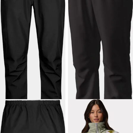
69,90 €
69,90 €
HALTI
Women's
HALTI
Women's
Forter Dx Pant
Forter + Dx Pant
Halti-housut naisille:
Tilavan Plus-mitoituksen
tuulenpitävä, sadekuuroilta
housut naisille: tuulenpitävä,
suojaava valinta.
sadekuuroilta suojaava valinta.