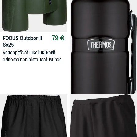
79 €
FOCUS
Outdoor II
8x25
Vedenpitävät ulkoilukiikarit,
79 €
THERMOS
Stainless
erinomainen hinta-laatusuhde.
King Flask 2,0L
Huippuluokan
terästermospullo.