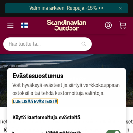
Valmiina arkeen! Reppuja -15% >>
Evästesuostumus
RETKEILYPÄIVÄT
Voit hyväksyä evästeet ja siirtyä verkkokauppaan
ostoksille tai tehdä kustomoituja valintoja.
LUE LISÄÄ EVÄSTEISTÄ
Käytä kustomoituja evästeitä
Retkeilypäivät ovat käynnissä! Kaikentasoiset ulkoiluhenkiset
löytävät varmasti mieluisaa vaatetta ja varustetta päivien