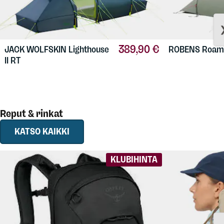
389,90 €
JACK WOLFSKIN
Lighthouse
ROBENS
Roam
II RT
Reput & rinkat
KATSO KAIKKI
KLUBIHINTA