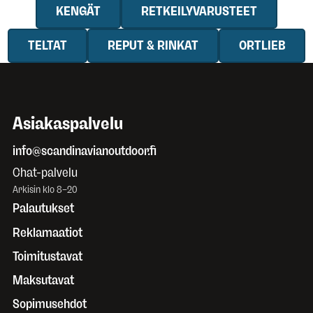
KENGÄT
RETKEILYVARUSTEET
TELTAT
REPUT & RINKAT
ORTLIEB
Asiakaspalvelu
info@scandinavianoutdoor.fi
Chat-palvelu
Arkisin klo 8–20
Palautukset
Reklamaatiot
Toimitustavat
Maksutavat
Sopimusehdot