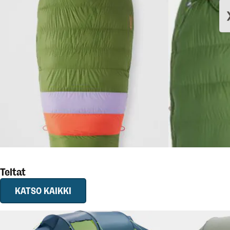
340 €
MARMOT
Angel Fire
MARMOT
Ange
Teltat
KATSO KAIKKI