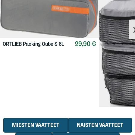
29,90 €
ORTLIEB
Packing Cube S 6L
ORTLIEB
Packi
Pannier
MIESTEN VAATTEET
NAISTEN VAATTEET