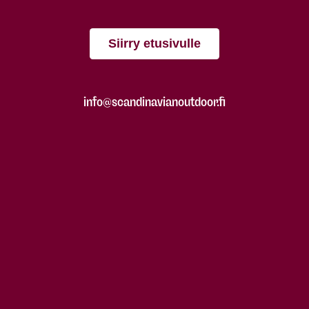
Siirry etusivulle
info@scandinavianoutdoor.fi