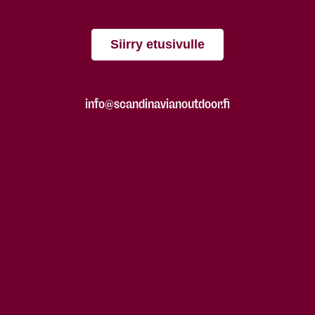
Siirry etusivulle
info@scandinavianoutdoor.fi