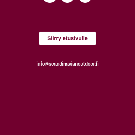
Siirry etusivulle
info@scandinavianoutdoor.fi