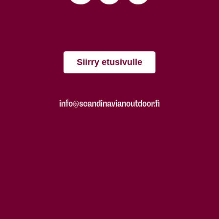
Siirry etusivulle
info@scandinavianoutdoor.fi