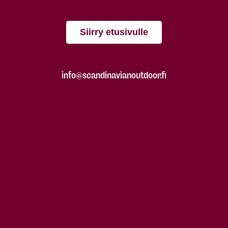
Siirry etusivulle
info@scandinavianoutdoor.fi