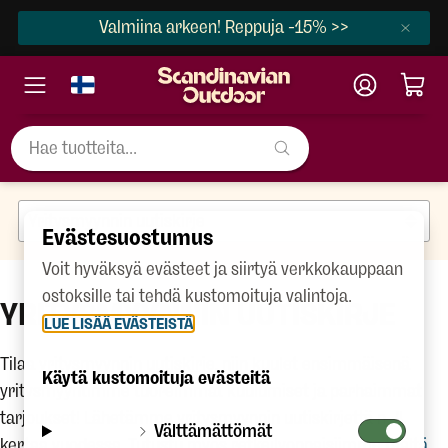
Valmiina arkeen! Reppuja -15% >>
Evästesuostumus
Voit hyväksyä evästeet ja siirtyä verkkokauppaan
ostoksille tai tehdä kustomoituja valintoja.
YRITYSMYYNNIN UUTISKIRJE
LUE LISÄÄ EVÄSTEISTÄ
Tilaa
yritysmyynnin uutiskirje,
niin kuulet ensimmäisenä
Käytä kustomoituja evästeitä
yritysmyyntimme tuoreimmat kuulumiset ja parhaimmat
tarjoukset! Lähetämme yritysmyynnin uutiskirjettä n. 4
Välttämättömät
kertaa vuodessa. Tutustu myös retkeilyoppaisiimme
täältä
.