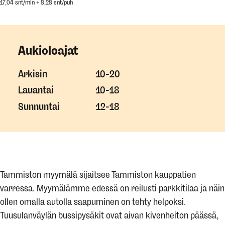
17,04 snt/min + 8,28 snt/puh
Aukioloajat
Arkisin
10-20
Lauantai
10-18
Sunnuntai
12-18
Tammiston myymälä sijaitsee Tammiston kauppatien
varressa. Myymälämme edessä on reilusti parkkitilaa ja näin
ollen omalla autolla saapuminen on tehty helpoksi.
Tuusulanväylän bussipysäkit ovat aivan kivenheiton päässä,