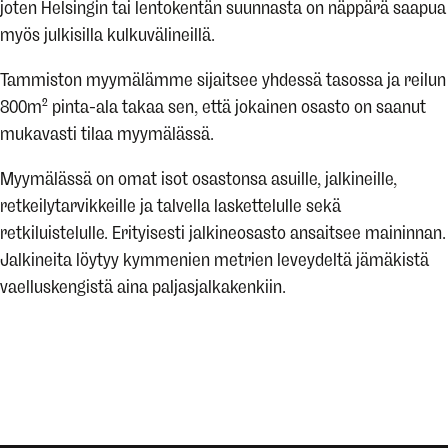
joten Helsingin tai lentokentän suunnasta on näppärä saapua
myös julkisilla kulkuvälineillä.
Tammiston myymälämme sijaitsee yhdessä tasossa ja reilun
800m² pinta-ala takaa sen, että jokainen osasto on saanut
mukavasti tilaa myymälässä.
Myymälässä on omat isot osastonsa asuille, jalkineille,
retkeilytarvikkeille ja talvella laskettelulle sekä
retkiluistelulle. Erityisesti jalkineosasto ansaitsee maininnan.
Jalkineita löytyy kymmenien metrien leveydeltä jämäkistä
vaelluskengistä aina paljasjalkakenkiin.