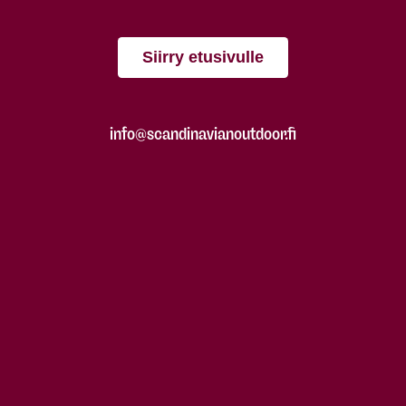
Siirry etusivulle
info@scandinavianoutdoor.fi