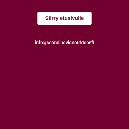
Siirry etusivulle
info@scandinavianoutdoor.fi