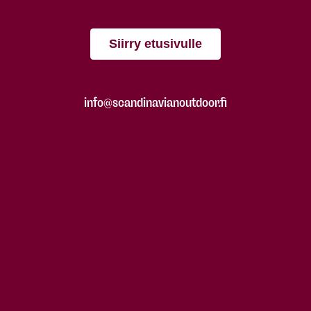
Siirry etusivulle
info@scandinavianoutdoor.fi