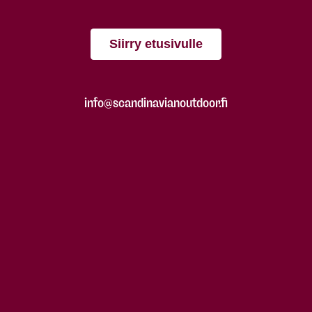
Siirry etusivulle
info@scandinavianoutdoor.fi