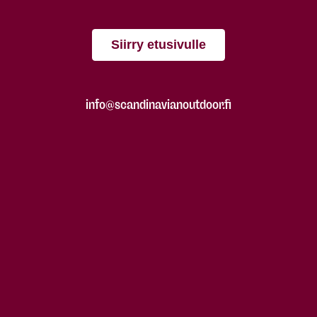
Siirry etusivulle
info@scandinavianoutdoor.fi