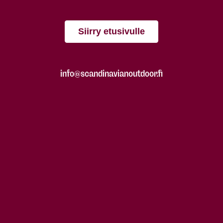
Siirry etusivulle
info@scandinavianoutdoor.fi