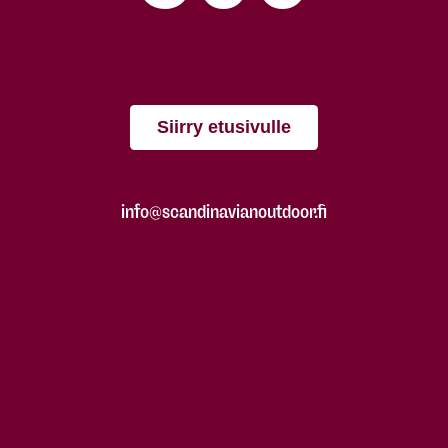
Siirry etusivulle
info@scandinavianoutdoor.fi