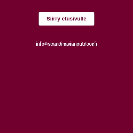
Siirry etusivulle
info@scandinavianoutdoor.fi