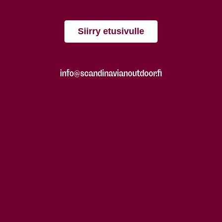
Siirry etusivulle
info@scandinavianoutdoor.fi