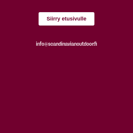
Siirry etusivulle
info@scandinavianoutdoor.fi