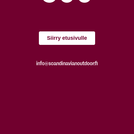
Siirry etusivulle
info@scandinavianoutdoor.fi