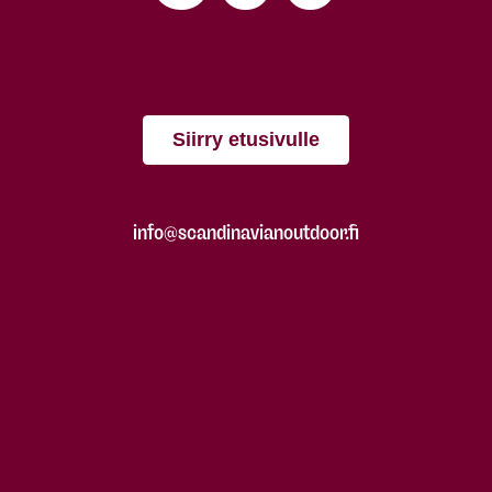
Siirry etusivulle
info@scandinavianoutdoor.fi