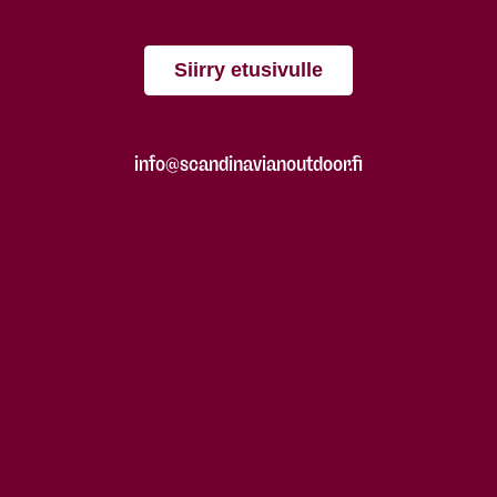
Siirry etusivulle
info@scandinavianoutdoor.fi