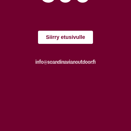
Siirry etusivulle
info@scandinavianoutdoor.fi