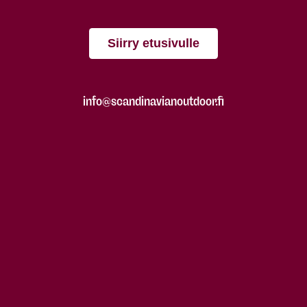
Siirry etusivulle
info@scandinavianoutdoor.fi