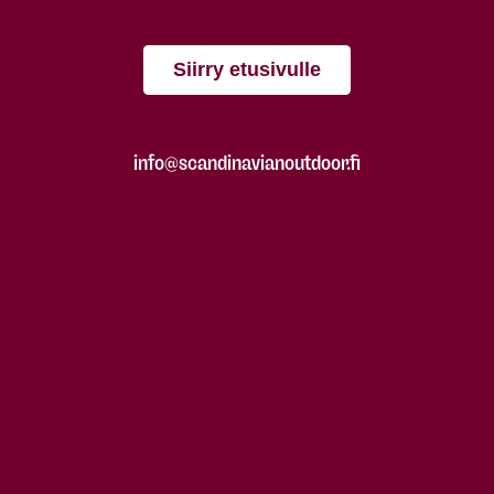
Siirry etusivulle
info@scandinavianoutdoor.fi