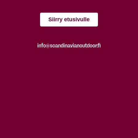
Siirry etusivulle
info@scandinavianoutdoor.fi