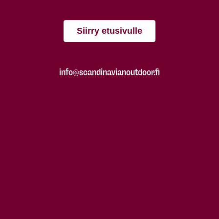
Siirry etusivulle
info@scandinavianoutdoor.fi