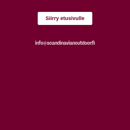
Siirry etusivulle
info@scandinavianoutdoor.fi