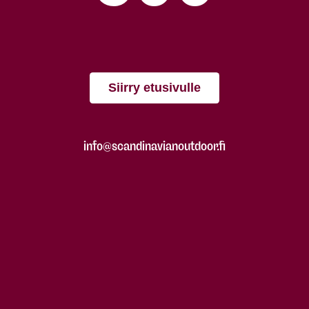
Siirry etusivulle
info@scandinavianoutdoor.fi