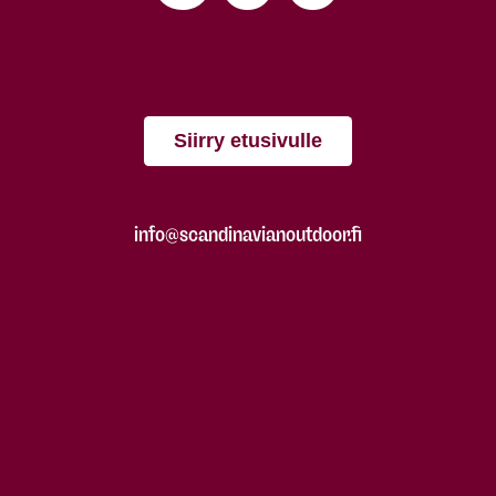
Siirry etusivulle
info@scandinavianoutdoor.fi