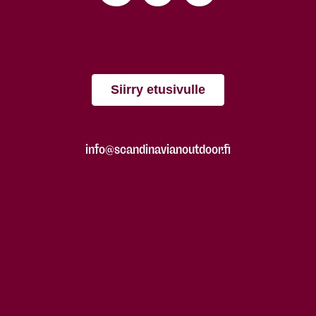
Siirry etusivulle
info@scandinavianoutdoor.fi