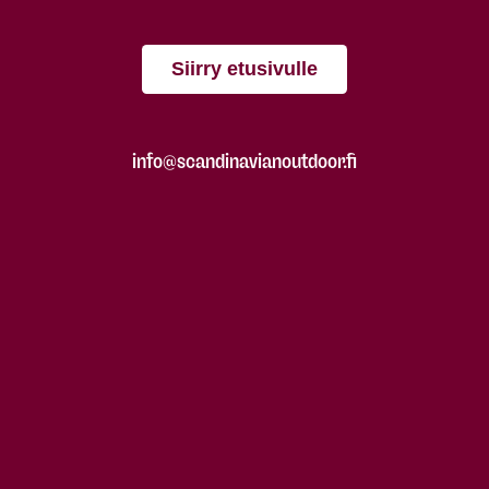
Siirry etusivulle
info@scandinavianoutdoor.fi