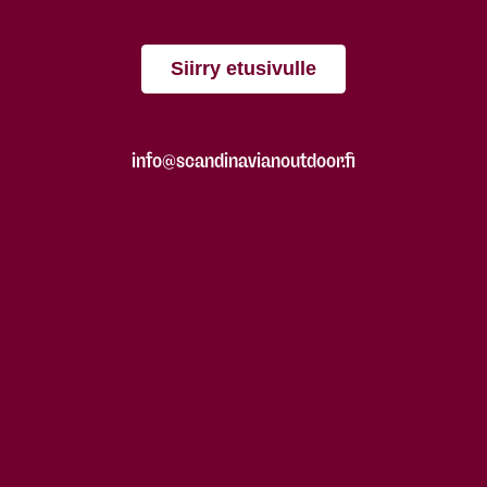
Siirry etusivulle
info@scandinavianoutdoor.fi