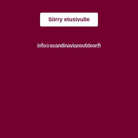
Siirry etusivulle
info@scandinavianoutdoor.fi