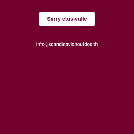
Siirry etusivulle
info@scandinavianoutdoor.fi