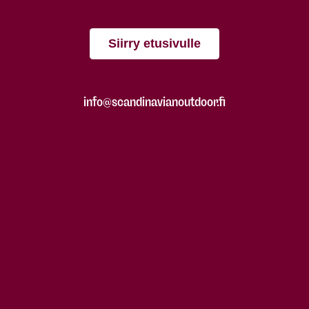
Siirry etusivulle
info@scandinavianoutdoor.fi