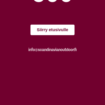
Siirry etusivulle
info@scandinavianoutdoor.fi