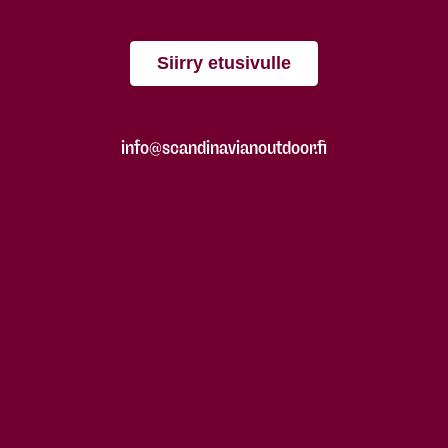
Siirry etusivulle
info@scandinavianoutdoor.fi