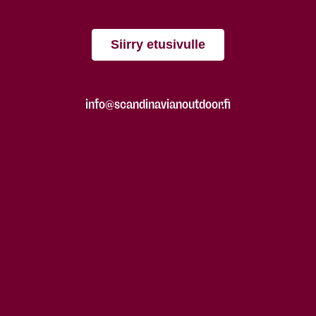
Siirry etusivulle
info@scandinavianoutdoor.fi