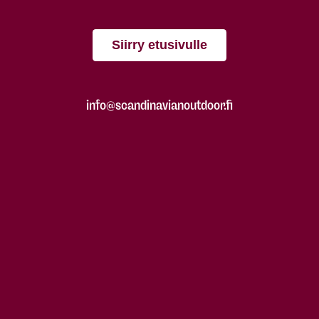
Siirry etusivulle
info@scandinavianoutdoor.fi