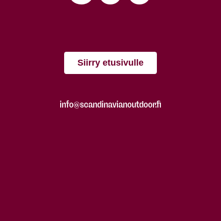
Siirry etusivulle
info@scandinavianoutdoor.fi